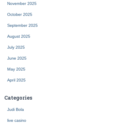
November 2025
October 2025
September 2025
August 2025
July 2025
June 2025
May 2025
April 2025
Categories
Judi Bola
live casino