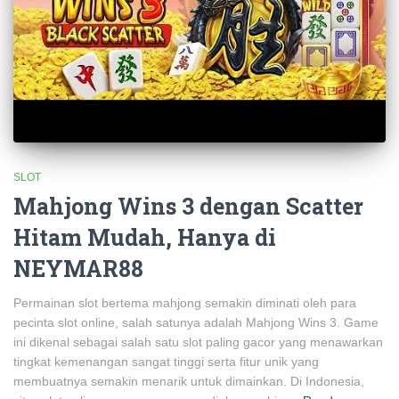
SLOT
Mahjong Wins 3 dengan Scatter
Hitam Mudah, Hanya di
NEYMAR88
Permainan slot bertema mahjong semakin diminati oleh para
pecinta slot online, salah satunya adalah Mahjong Wins 3. Game
ini dikenal sebagai salah satu slot paling gacor yang menawarkan
tingkat kemenangan sangat tinggi serta fitur unik yang
membuatnya semakin menarik untuk dimainkan. Di Indonesia,