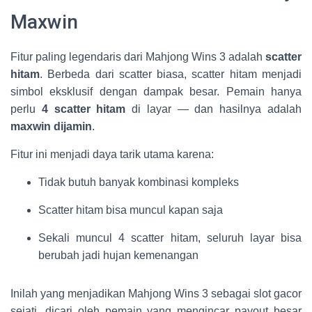
Maxwin
Fitur paling legendaris dari Mahjong Wins 3 adalah
scatter
hitam
. Berbeda dari scatter biasa, scatter hitam menjadi
simbol eksklusif dengan dampak besar. Pemain hanya
perlu
4 scatter hitam
di layar — dan hasilnya adalah
maxwin dijamin
.
Fitur ini menjadi daya tarik utama karena:
Tidak butuh banyak kombinasi kompleks
Scatter hitam bisa muncul kapan saja
Sekali muncul 4 scatter hitam, seluruh layar bisa
berubah jadi hujan kemenangan
Inilah yang menjadikan Mahjong Wins 3 sebagai slot gacor
sejati, dicari oleh pemain yang mengincar payout besar