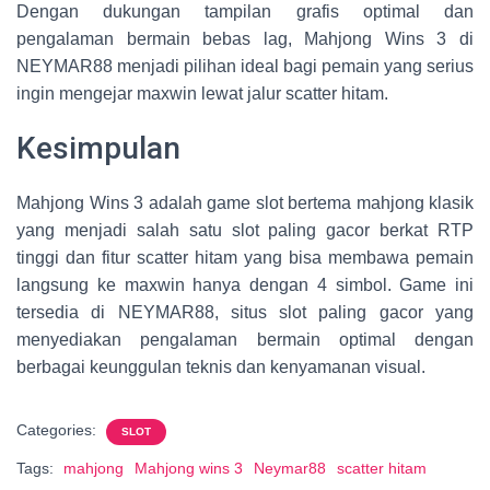
Dengan dukungan tampilan grafis optimal dan
pengalaman bermain bebas lag, Mahjong Wins 3 di
NEYMAR88 menjadi pilihan ideal bagi pemain yang serius
ingin mengejar maxwin lewat jalur scatter hitam.
Kesimpulan
Mahjong Wins 3 adalah game slot bertema mahjong klasik
yang menjadi salah satu slot paling gacor berkat RTP
tinggi dan fitur scatter hitam yang bisa membawa pemain
langsung ke maxwin hanya dengan 4 simbol. Game ini
tersedia di NEYMAR88, situs slot paling gacor yang
menyediakan pengalaman bermain optimal dengan
berbagai keunggulan teknis dan kenyamanan visual.
Categories:
SLOT
Tags:
mahjong
Mahjong wins 3
Neymar88
scatter hitam