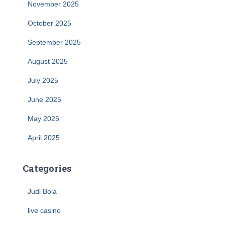
November 2025
October 2025
September 2025
August 2025
July 2025
June 2025
May 2025
April 2025
Categories
Judi Bola
live casino