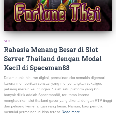
SLOT
Rahasia Menang Besar di Slot
Server Thailand dengan Modal
Kecil di Spaceman88
Dalam dunia hiburan digital, permainan slot semakin digemari
karena memberikan sensasi yang menyenangkan sekaligus
peluang meraih keuntungan. Salah satu platform yang kini
banyak dilirik adalah Spaceman88, terutama karena
menghadirkan slot thailand gacor yang dikenal dengan RTP tinggi
dan peluang kemenangan yang besar. Namun, bagi pemula,
memulai permainan ini bisa terasa
Read more…