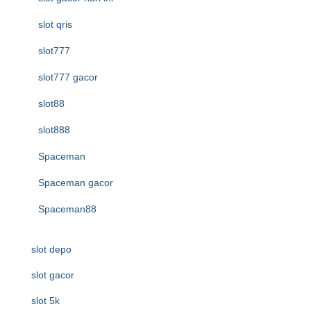
slot qris
slot777
slot777 gacor
slot88
slot888
Spaceman
Spaceman gacor
Spaceman88
slot depo
slot gacor
slot 5k