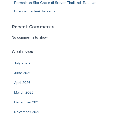
Permainan Slot Gacor di Server Thailand: Ratusan
Provider Terbaik Tersedia
Recent Comments
No comments to show.
Archives
July 2026
June 2026
April 2026
March 2026
December 2025
November 2025