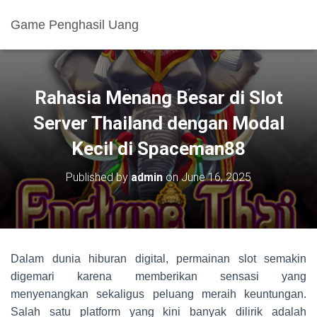
Game Penghasil Uang
Rahasia Menang Besar di Slot
Server Thailand dengan Modal
Kecil di Spaceman88
Published by
admin
on
June 16, 2025
Dalam dunia hiburan digital, permainan slot semakin
digemari karena memberikan sensasi yang
menyenangkan sekaligus peluang meraih keuntungan.
Salah satu platform yang kini banyak dilirik adalah