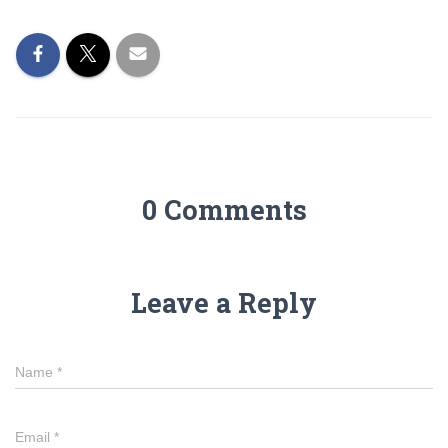
0 Comments
Leave a Reply
Name
*
Email
*