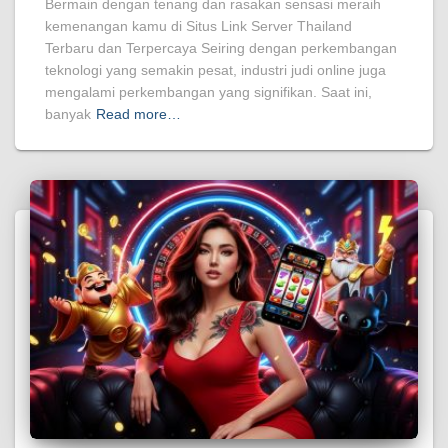
Bermain dengan tenang dan rasakan sensasi meraih
kemenangan kamu di Situs Link Server Thailand
Terbaru dan Terpercaya Seiring dengan perkembangan
teknologi yang semakin pesat, industri judi online juga
mengalami perkembangan yang signifikan. Saat ini,
banyak
Read more…