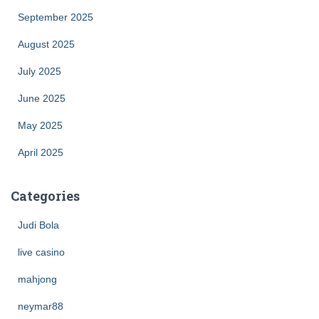
September 2025
August 2025
July 2025
June 2025
May 2025
April 2025
Categories
Judi Bola
live casino
mahjong
neymar88