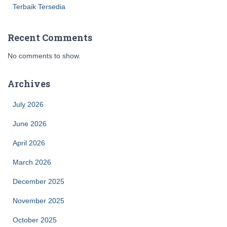
Terbaik Tersedia
Recent Comments
No comments to show.
Archives
July 2026
June 2026
April 2026
March 2026
December 2025
November 2025
October 2025