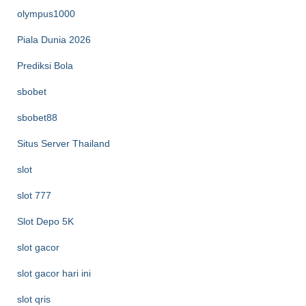
olympus1000
Piala Dunia 2026
Prediksi Bola
sbobet
sbobet88
Situs Server Thailand
slot
slot 777
Slot Depo 5K
slot gacor
slot gacor hari ini
slot qris