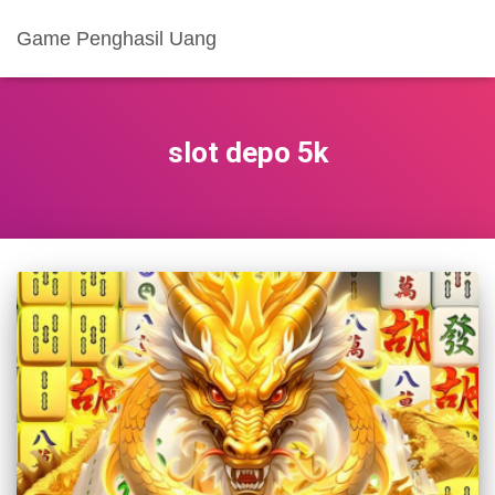
Game Penghasil Uang
slot depo 5k