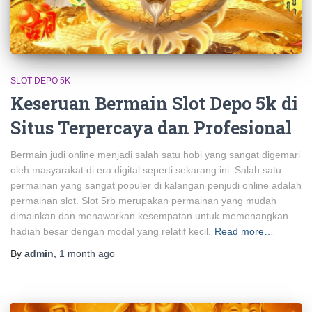
SLOT DEPO 5K
Keseruan Bermain Slot Depo 5k di
Situs Terpercaya dan Profesional
Bermain judi online menjadi salah satu hobi yang sangat digemari
oleh masyarakat di era digital seperti sekarang ini. Salah satu
permainan yang sangat populer di kalangan penjudi online adalah
permainan slot. Slot 5rb merupakan permainan yang mudah
dimainkan dan menawarkan kesempatan untuk memenangkan
hadiah besar dengan modal yang relatif kecil.
Read more…
By
admin
,
1 month
ago