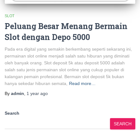
SLOT
Peluang Besar Menang Bermain
Slot dengan Depo 5000
Pada era digital yang semakin berkembang seperti sekarang ini,
permainan slot online menjadi salah satu hiburan yang diminati
oleh banyak orang. Slot deposit 5k atau deposit 5000 adalah
salah satu jenis permainan slot online yang cukup populer di
kalangan pemain profesional. Bermain slot deposit 5k bukan
hanya sekedar hiburan semata,
Read more…
By
admin
,
1 year
ago
Search
SEARCH