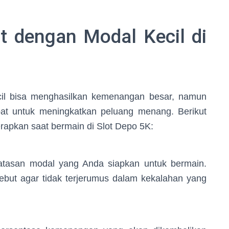
ot dengan Modal Kecil di
cil bisa menghasilkan kemenangan besar, namun
pat untuk meningkatkan peluang menang. Berikut
erapkan saat bermain di Slot Depo 5K:
atasan modal yang Anda siapkan untuk bermain.
sebut agar tidak terjerumus dalam kekalahan yang