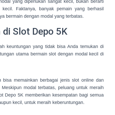
odal yang diperlukan sangat kecil, bukan berarti
kecil. Faktanya, banyak pemain yang berhasil
a bermain dengan modal yang terbatas.
di Slot Depo 5K
ah keuntungan yang tidak bisa Anda temukan di
ntungan utama bermain slot dengan modal kecil di
 bisa memainkan berbagai jenis slot online dan
 Meskipun modal terbatas, peluang untuk meraih
Slot Depo 5K memberikan kesempatan bagi semua
upun kecil, untuk meraih keberuntungan.