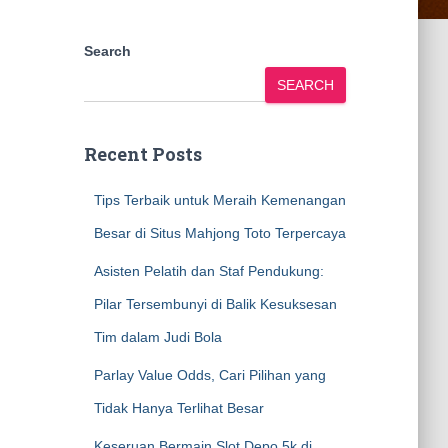
Search
SEARCH
Recent Posts
Tips Terbaik untuk Meraih Kemenangan
Besar di Situs Mahjong Toto Terpercaya
Asisten Pelatih dan Staf Pendukung:
Pilar Tersembunyi di Balik Kesuksesan
Tim dalam Judi Bola
Parlay Value Odds, Cari Pilihan yang
Tidak Hanya Terlihat Besar
Keseruan Bermain Slot Depo 5k di