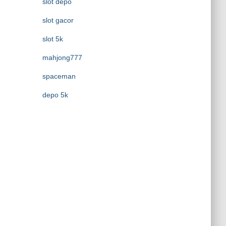
slot depo
slot gacor
slot 5k
mahjong777
spaceman
depo 5k