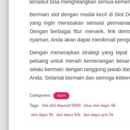
tersebut bisa menghilangkan semua kemen
Bermain slot dengan modal kecil di Slot D
yang ingin merasakan sensasi permaina
Dengan berbagai fitur menarik, link d
nyaman, Anda akan dapat menikmati peng
Dengan menerapkan strategi yang tepat d
peluang untuk meraih kemenangan besar 
selalu bermain dengan tanggung jawab da
Anda. Selamat bermain dan semoga keberun
Categories:
SLOT
Tags:
link slot deposit 5000
situs slot depo 5k
slot depo 5k
slot depo 5rb
slot depo qris 5k