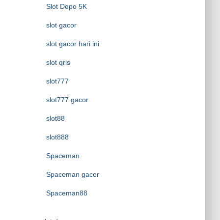
Slot Depo 5K
slot gacor
slot gacor hari ini
slot qris
slot777
slot777 gacor
slot88
slot888
Spaceman
Spaceman gacor
Spaceman88