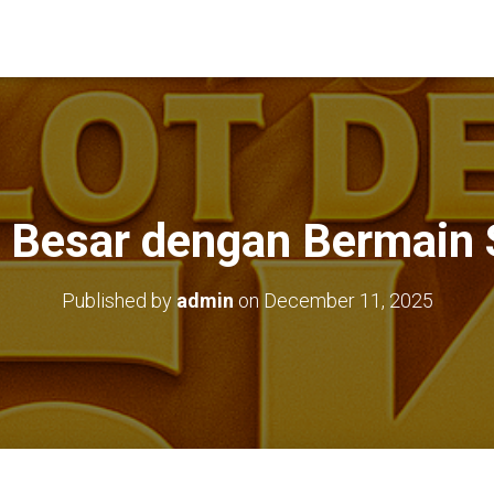
 Besar dengan Bermain 
Published by
admin
on
December 11, 2025