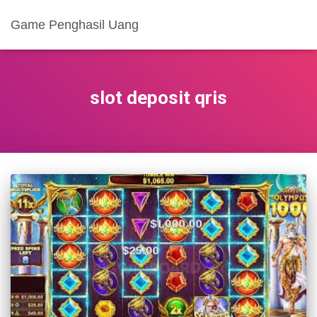
Game Penghasil Uang
slot deposit qris