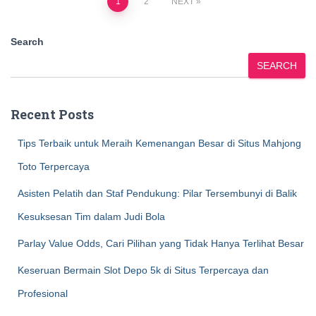
Posts
1
2
NEXT
pagination
Search
SEARCH
Recent Posts
Tips Terbaik untuk Meraih Kemenangan Besar di Situs Mahjong
Toto Terpercaya
Asisten Pelatih dan Staf Pendukung: Pilar Tersembunyi di Balik
Kesuksesan Tim dalam Judi Bola
Parlay Value Odds, Cari Pilihan yang Tidak Hanya Terlihat Besar
Keseruan Bermain Slot Depo 5k di Situs Terpercaya dan
Profesional