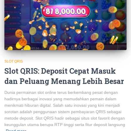
SLOT QRIS
Slot QRIS: Deposit Cepat Masuk
dan Peluang Menang Lebih Besar
Dunia permainan slot online terus berkembang pesat dengan
hadirnya berbagai inovasi yang memudahkan pemain dalam
menikmati hiburan digital. Salah satu inovasi yang kini menjadi
sorotan adalah penggunaan sistem pembayaran QRIS sebagai
metode deposit. Slot QRIS hadir sebagai situs slot favorit dengan
keunggulan utama berupa RTP tinggi serta fitur deposit langsung
Read more…