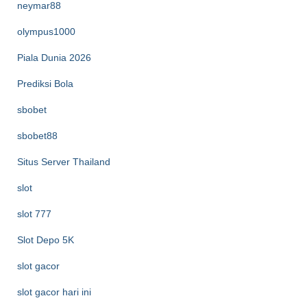
neymar88
olympus1000
Piala Dunia 2026
Prediksi Bola
sbobet
sbobet88
Situs Server Thailand
slot
slot 777
Slot Depo 5K
slot gacor
slot gacor hari ini