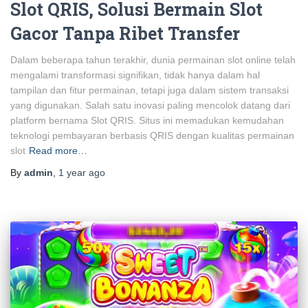
Slot QRIS, Solusi Bermain Slot
Gacor Tanpa Ribet Transfer
Dalam beberapa tahun terakhir, dunia permainan slot online telah
mengalami transformasi signifikan, tidak hanya dalam hal
tampilan dan fitur permainan, tetapi juga dalam sistem transaksi
yang digunakan. Salah satu inovasi paling mencolok datang dari
platform bernama Slot QRIS. Situs ini memadukan kemudahan
teknologi pembayaran berbasis QRIS dengan kualitas permainan
slot
Read more…
By
admin
,
1 year
ago