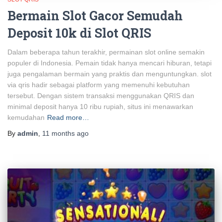
Bermain Slot Gacor Semudah
Deposit 10k di Slot QRIS
Dalam beberapa tahun terakhir, permainan slot online semakin
populer di Indonesia. Pemain tidak hanya mencari hiburan, tetapi
juga pengalaman bermain yang praktis dan menguntungkan. slot
via qris hadir sebagai platform yang memenuhi kebutuhan
tersebut. Dengan sistem transaksi menggunakan QRIS dan
minimal deposit hanya 10 ribu rupiah, situs ini menawarkan
kemudahan
Read more…
By
admin
,
11 months
ago