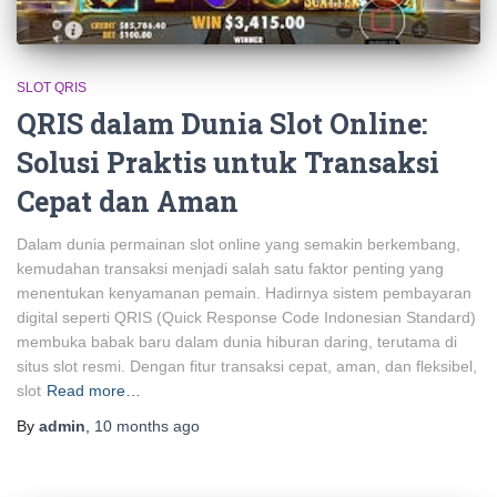
SLOT QRIS
QRIS dalam Dunia Slot Online:
Solusi Praktis untuk Transaksi
Cepat dan Aman
Dalam dunia permainan slot online yang semakin berkembang,
kemudahan transaksi menjadi salah satu faktor penting yang
menentukan kenyamanan pemain. Hadirnya sistem pembayaran
digital seperti QRIS (Quick Response Code Indonesian Standard)
membuka babak baru dalam dunia hiburan daring, terutama di
situs slot resmi. Dengan fitur transaksi cepat, aman, dan fleksibel,
slot
Read more…
By
admin
,
10 months
ago