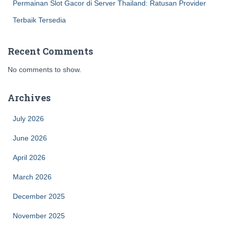
Permainan Slot Gacor di Server Thailand: Ratusan Provider
Terbaik Tersedia
Recent Comments
No comments to show.
Archives
July 2026
June 2026
April 2026
March 2026
December 2025
November 2025