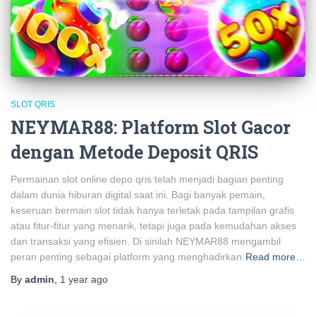
SLOT QRIS
NEYMAR88: Platform Slot Gacor
dengan Metode Deposit QRIS
Permainan slot online depo qris telah menjadi bagian penting
dalam dunia hiburan digital saat ini. Bagi banyak pemain,
keseruan bermain slot tidak hanya terletak pada tampilan grafis
atau fitur-fitur yang menarik, tetapi juga pada kemudahan akses
dan transaksi yang efisien. Di sinilah NEYMAR88 mengambil
peran penting sebagai platform yang menghadirkan
Read more…
By
admin
,
1 year
ago