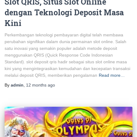
Slot QRIS, Situs Slot Online
dengan Teknologi Deposit Masa
Kini
Perkembangan teknologi pembayaran digital telah membawa
perubahan signifikan dalam dunia permainan slot online. Salah
satu inovasi yang semakin populer adalah metode deposit
menggunakan QRIS (Quick Response Code Indonesian
Standard). slot deposit qris hadir sebagai situs slot online masa
kini yang mengintegrasikan kemudahan dan kecepatan transaksi
melalui deposit QRIS, memberikan pengalaman
Read more…
By
admin
,
12 months
ago