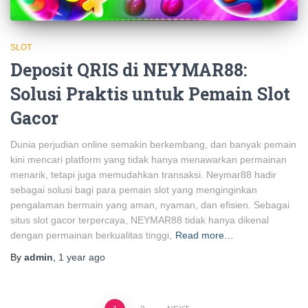
SLOT
Deposit QRIS di NEYMAR88:
Solusi Praktis untuk Pemain Slot
Gacor
Dunia perjudian online semakin berkembang, dan banyak pemain
kini mencari platform yang tidak hanya menawarkan permainan
menarik, tetapi juga memudahkan transaksi. Neymar88 hadir
sebagai solusi bagi para pemain slot yang menginginkan
pengalaman bermain yang aman, nyaman, dan efisien. Sebagai
situs slot gacor terpercaya, NEYMAR88 tidak hanya dikenal
dengan permainan berkualitas tinggi,
Read more…
By
admin
,
1 year
ago