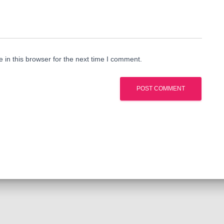
in this browser for the next time I comment.