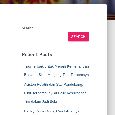
Search
SEARCH
Recent Posts
Tips Terbaik untuk Meraih Kemenangan
Besar di Situs Mahjong Toto Terpercaya
Asisten Pelatih dan Staf Pendukung:
Pilar Tersembunyi di Balik Kesuksesan
Tim dalam Judi Bola
Parlay Value Odds, Cari Pilihan yang