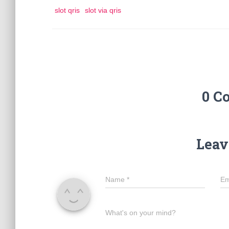
slot qris
slot via qris
0 C
Leav
Name
*
Em
What's on your mind?