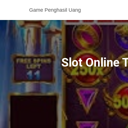
Game Penghasil Uang
Slot Online 