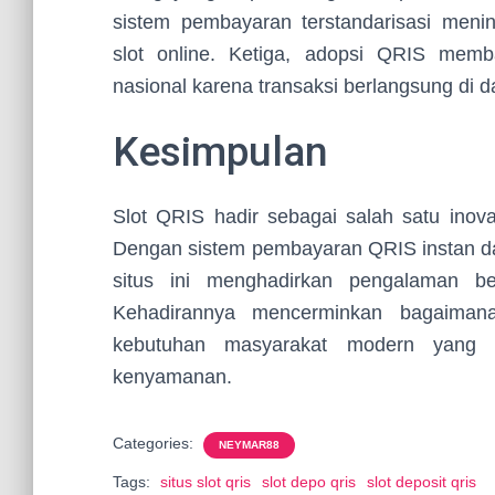
sistem pembayaran terstandarisasi meni
slot online. Ketiga, adopsi QRIS mem
nasional karena transaksi berlangsung di 
Kesimpulan
Slot QRIS hadir sebagai salah satu inova
Dengan sistem pembayaran QRIS instan dan
situs ini menghadirkan pengalaman be
Kehadirannya mencerminkan bagaimana
kebutuhan masyarakat modern yang me
kenyamanan.
Categories:
NEYMAR88
Tags:
situs slot qris
slot depo qris
slot deposit qris