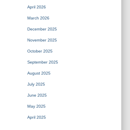
April 2026
March 2026
December 2025
November 2025
October 2025
September 2025
August 2025
July 2025
June 2025
May 2025
April 2025