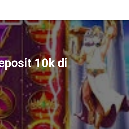
eposit 10k di