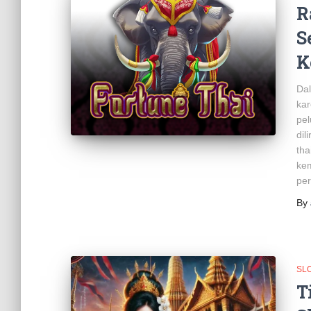
R
S
K
Dal
ka
pel
dil
tha
ke
per
By
SL
T