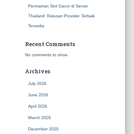
Permainan Slot Gacor di Server
Thailand: Ratusan Provider Terbaik
Tersedia
Recent Comments
No comments to show.
Archives
July 2026
June 2026
April 2026
March 2026
December 2025