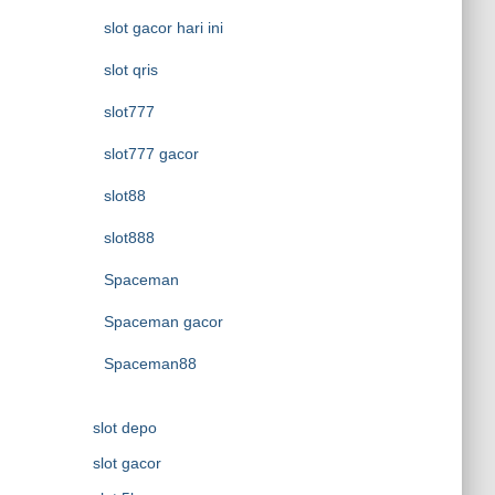
slot gacor hari ini
slot qris
slot777
slot777 gacor
slot88
slot888
Spaceman
Spaceman gacor
Spaceman88
slot depo
slot gacor