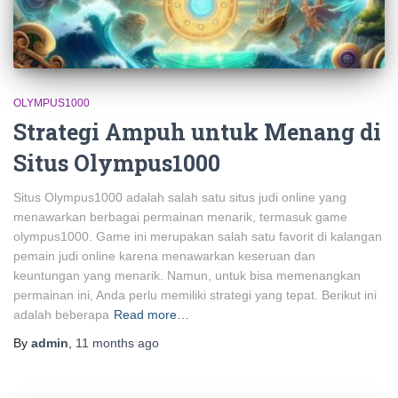
OLYMPUS1000
Strategi Ampuh untuk Menang di
Situs Olympus1000
Situs Olympus1000 adalah salah satu situs judi online yang
menawarkan berbagai permainan menarik, termasuk game
olympus1000. Game ini merupakan salah satu favorit di kalangan
pemain judi online karena menawarkan keseruan dan
keuntungan yang menarik. Namun, untuk bisa memenangkan
permainan ini, Anda perlu memiliki strategi yang tepat. Berikut ini
adalah beberapa
Read more…
By
admin
,
11 months
ago