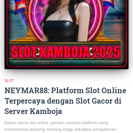
SLOT
NEYMAR88: Platform Slot Online
Terpercaya dengan Slot Gacor di
Server Kamboja
Dalam dunia slot online, pemain mencari platform yang
menawarkan peluang menang tinggi sekaligus pengalaman