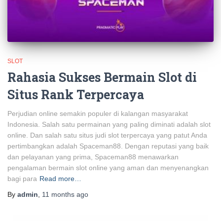
SLOT
Rahasia Sukses Bermain Slot di
Situs Rank Terpercaya
Perjudian online semakin populer di kalangan masyarakat
Indonesia. Salah satu permainan yang paling diminati adalah slot
online. Dan salah satu situs judi slot terpercaya yang patut Anda
pertimbangkan adalah Spaceman88. Dengan reputasi yang baik
dan pelayanan yang prima, Spaceman88 menawarkan
pengalaman bermain slot online yang aman dan menyenangkan
bagi para
Read more…
By
admin
,
11 months
ago