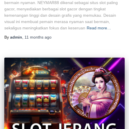
bermain nyaman. NEYMAR88 dikenal sebagai situs slot paling
gacor, menyediakan berbagai slot gacor dengan tingkat
kemenangan tinggi dan desain grafis yang memukau. Desain
visual ini membuat pemain merasa nyaman saat bermain,
sekaligus meningkatkan fokus dan keseruan
Read more…
By
admin
,
11 months
ago