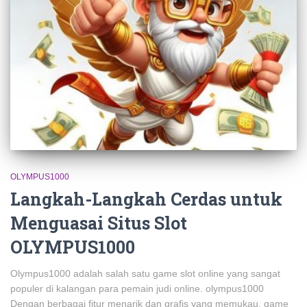
OLYMPUS1000
Langkah-Langkah Cerdas untuk
Menguasai Situs Slot
OLYMPUS1000
Olympus1000 adalah salah satu game slot online yang sangat
populer di kalangan para pemain judi online. olympus1000
Dengan berbagai fitur menarik dan grafis yang memukau, game