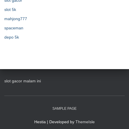
slot gacor
slot 5k
mahjong777
spaceman
depo 5k
slot gacor malam ini
SAMPLE PAGE
Hestia | Developed by
ThemeIsle