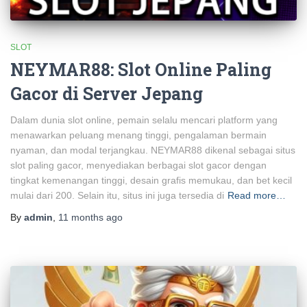
SLOT
NEYMAR88: Slot Online Paling
Gacor di Server Jepang
Dalam dunia slot online, pemain selalu mencari platform yang
menawarkan peluang menang tinggi, pengalaman bermain
nyaman, dan modal terjangkau. NEYMAR88 dikenal sebagai situs
slot paling gacor, menyediakan berbagai slot gacor dengan
tingkat kemenangan tinggi, desain grafis memukau, dan bet kecil
mulai dari 200. Selain itu, situs ini juga tersedia di
Read more…
By
admin
,
11 months
ago