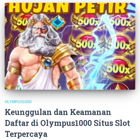
OLYMPUS1000
Keunggulan dan Keamanan
Daftar di Olympus1000 Situs Slot
Terpercaya