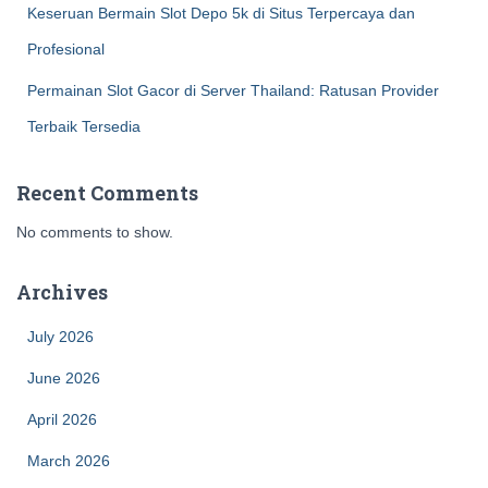
Keseruan Bermain Slot Depo 5k di Situs Terpercaya dan
Profesional
Permainan Slot Gacor di Server Thailand: Ratusan Provider
Terbaik Tersedia
Recent Comments
No comments to show.
Archives
July 2026
June 2026
April 2026
March 2026