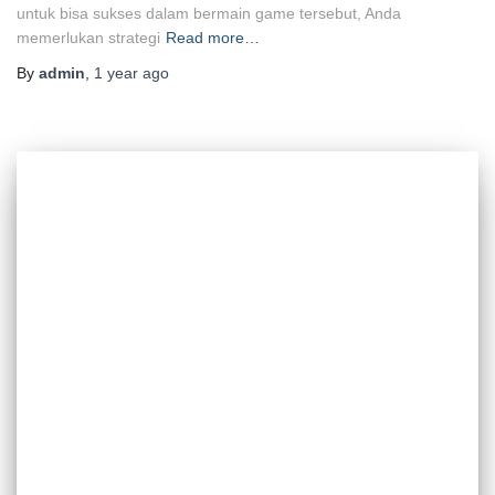
untuk bisa sukses dalam bermain game tersebut, Anda
memerlukan strategi
Read more…
By
admin
,
1 year
ago