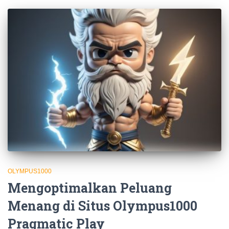
OLYMPUS1000
Mengoptimalkan Peluang
Menang di Situs Olympus1000
Pragmatic Play