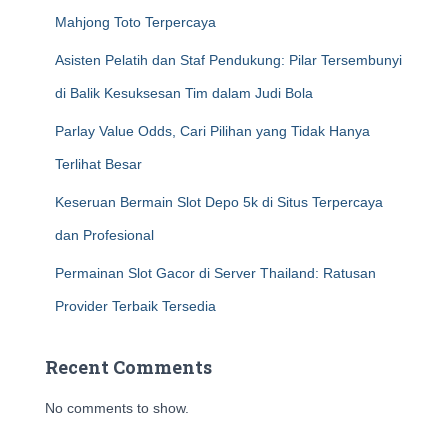
Mahjong Toto Terpercaya
Asisten Pelatih dan Staf Pendukung: Pilar Tersembunyi
di Balik Kesuksesan Tim dalam Judi Bola
Parlay Value Odds, Cari Pilihan yang Tidak Hanya
Terlihat Besar
Keseruan Bermain Slot Depo 5k di Situs Terpercaya
dan Profesional
Permainan Slot Gacor di Server Thailand: Ratusan
Provider Terbaik Tersedia
Recent Comments
No comments to show.