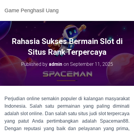
Game Penghasil Uang
Rahasia Sukses Bermain Slot di
Situs Rank Terpercaya
Published by
admin
on
September 11, 2025
Perjudian online semakin populer di kalangan masyarakat
Indonesia. Salah satu permainan yang paling diminati
adalah slot online. Dan salah satu situs judi slot terpercaya
yang patut Anda pertimbangkan adalah Spaceman88.
Dengan reputasi yang baik dan pelayanan yang prima,