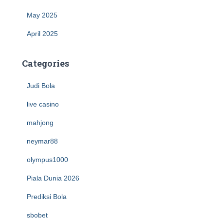
May 2025
April 2025
Categories
Judi Bola
live casino
mahjong
neymar88
olympus1000
Piala Dunia 2026
Prediksi Bola
sbobet