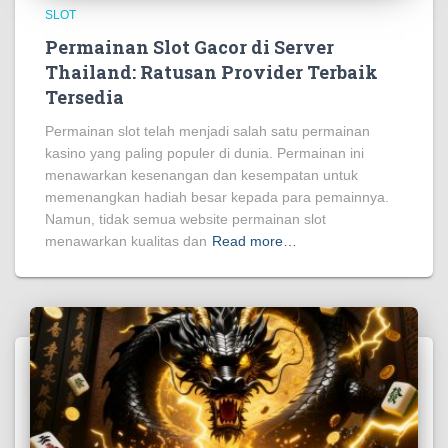
SLOT
Permainan Slot Gacor di Server
Thailand: Ratusan Provider Terbaik
Tersedia
Permainan slot telah menjadi salah satu permainan
kasino yang paling populer di dunia. Permainan ini
menawarkan kesenangan dan kesempatan untuk
memenangkan hadiah besar kepada para pemainnya.
Namun, tidak semua website permainan slot
menawarkan kualitas dan
Read more…