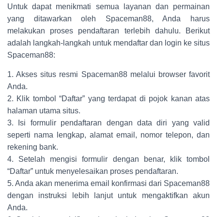
Untuk dapat menikmati semua layanan dan permainan
yang ditawarkan oleh Spaceman88, Anda harus
melakukan proses pendaftaran terlebih dahulu. Berikut
adalah langkah-langkah untuk mendaftar dan login ke situs
Spaceman88:
1. Akses situs resmi Spaceman88 melalui browser favorit
Anda.
2. Klik tombol “Daftar” yang terdapat di pojok kanan atas
halaman utama situs.
3. Isi formulir pendaftaran dengan data diri yang valid
seperti nama lengkap, alamat email, nomor telepon, dan
rekening bank.
4. Setelah mengisi formulir dengan benar, klik tombol
“Daftar” untuk menyelesaikan proses pendaftaran.
5. Anda akan menerima email konfirmasi dari Spaceman88
dengan instruksi lebih lanjut untuk mengaktifkan akun
Anda.