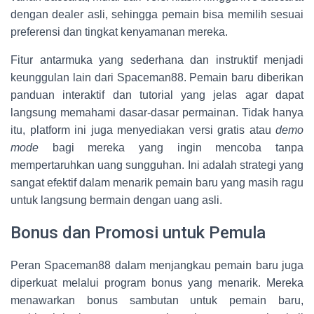
dengan dealer asli, sehingga pemain bisa memilih sesuai
preferensi dan tingkat kenyamanan mereka.
Fitur antarmuka yang sederhana dan instruktif menjadi
keunggulan lain dari Spaceman88. Pemain baru diberikan
panduan interaktif dan tutorial yang jelas agar dapat
langsung memahami dasar-dasar permainan. Tidak hanya
itu, platform ini juga menyediakan versi gratis atau
demo
mode
bagi mereka yang ingin mencoba tanpa
mempertaruhkan uang sungguhan. Ini adalah strategi yang
sangat efektif dalam menarik pemain baru yang masih ragu
untuk langsung bermain dengan uang asli.
Bonus dan Promosi untuk Pemula
Peran Spaceman88 dalam menjangkau pemain baru juga
diperkuat melalui program bonus yang menarik. Mereka
menawarkan bonus sambutan untuk pemain baru,