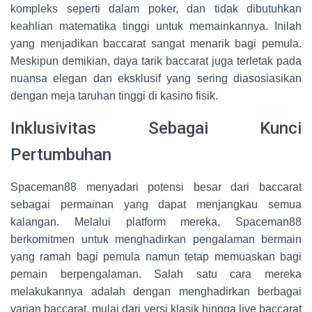
kompleks seperti dalam poker, dan tidak dibutuhkan
keahlian matematika tinggi untuk memainkannya. Inilah
yang menjadikan baccarat sangat menarik bagi pemula.
Meskipun demikian, daya tarik baccarat juga terletak pada
nuansa elegan dan eksklusif yang sering diasosiasikan
dengan meja taruhan tinggi di kasino fisik.
Inklusivitas Sebagai Kunci
Pertumbuhan
Spaceman88 menyadari potensi besar dari baccarat
sebagai permainan yang dapat menjangkau semua
kalangan. Melalui platform mereka, Spaceman88
berkomitmen untuk menghadirkan pengalaman bermain
yang ramah bagi pemula namun tetap memuaskan bagi
pemain berpengalaman. Salah satu cara mereka
melakukannya adalah dengan menghadirkan berbagai
varian baccarat, mulai dari versi klasik hingga live baccarat