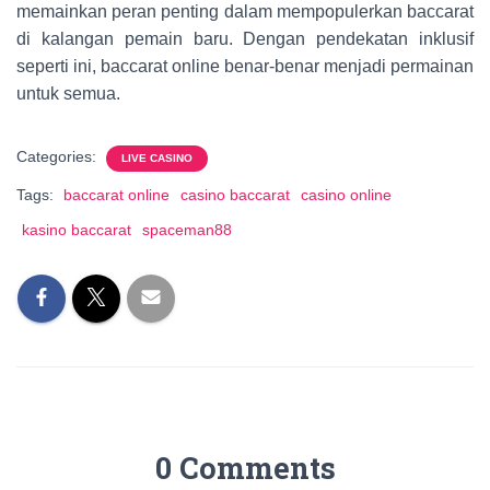
memainkan peran penting dalam mempopulerkan baccarat
di kalangan pemain baru. Dengan pendekatan inklusif
seperti ini, baccarat online benar-benar menjadi permainan
untuk semua.
Categories:
LIVE CASINO
Tags:
baccarat online
casino baccarat
casino online
kasino baccarat
spaceman88
0 Comments