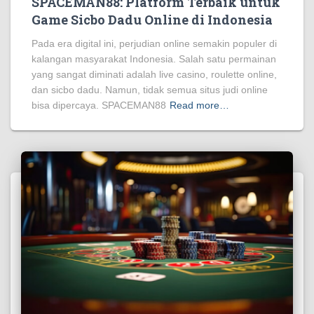
SPACEMAN88: Platform Terbaik untuk
Game Sicbo Dadu Online di Indonesia
Pada era digital ini, perjudian online semakin populer di
kalangan masyarakat Indonesia. Salah satu permainan
yang sangat diminati adalah live casino, roulette online,
dan sicbo dadu. Namun, tidak semua situs judi online
bisa dipercaya. SPACEMAN88
Read more…