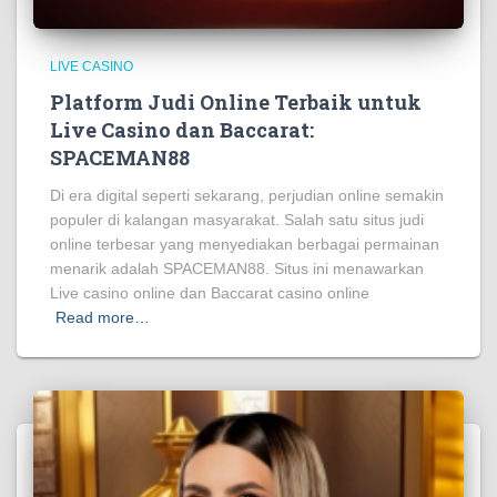
LIVE CASINO
Platform Judi Online Terbaik untuk
Live Casino dan Baccarat:
SPACEMAN88
Di era digital seperti sekarang, perjudian online semakin
populer di kalangan masyarakat. Salah satu situs judi
online terbesar yang menyediakan berbagai permainan
menarik adalah SPACEMAN88. Situs ini menawarkan
Live casino online dan Baccarat casino online
Read more…