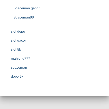
Spaceman gacor
Spaceman88
slot depo
slot gacor
slot 5k
mahjong777
spaceman
depo 5k