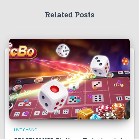
Related Posts
LIVE CASINO