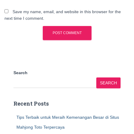
Save my name, email, and website in this browser for the
next time I comment.
Search
SEARCH
Recent Posts
Tips Terbaik untuk Meraih Kemenangan Besar di Situs
Mahjong Toto Terpercaya