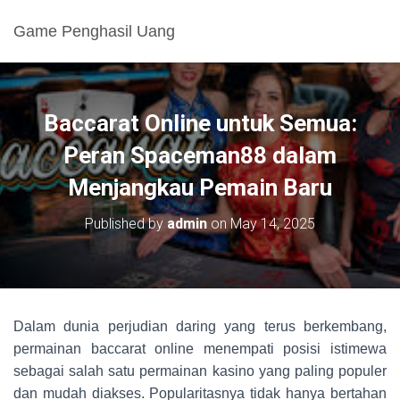
Game Penghasil Uang
Baccarat Online untuk Semua:
Peran Spaceman88 dalam
Menjangkau Pemain Baru
Published by
admin
on
May 14, 2025
Dalam dunia perjudian daring yang terus berkembang,
permainan baccarat online menempati posisi istimewa
sebagai salah satu permainan kasino yang paling populer
dan mudah diakses. Popularitasnya tidak hanya bertahan