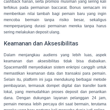
cashback harian, serta promosi musiman yang sering kali
terfokus pada permainan baccarat. Bonus semacam ini
memberikan nilai tambah bagi pemain baru yang ingin
mencoba bermain tanpa risiko besar, sekaligus
memperpanjang durasi permainan mereka tanpa harus
sering melakukan deposit ulang.
Keamanan dan Aksesibilitas
Dalam menjangkau audiens yang lebih luas, aspek
keamanan dan aksesibilitas tidak bisa diabaikan.
Spaceman88 menyediakan sistem enkripsi canggih untuk
memastikan keamanan data dan transaksi para pemain.
Selain itu, platform ini juga mendukung berbagai metode
pembayaran, termasuk dompet digital dan transfer bank
lokal, yang memudahkan proses deposit dan penarikan
dana. Dengan dukungan layanan pelanggan 24 jam,
pemain merasa lebih percaya diri saat bermain, terutama