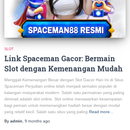
SLOT
Link Spaceman Gacor: Bermain
Slot dengan Kemenangan Mudah
Menggali Kemenangan Besar dengan Slot Gacor Hari Ini di Situs
Spaceman Perjudian online telah menjadi semakin populer di
kalangan masyarakat modern. Salah satu permainan yang paling
diminati adalah slot online. Slot online menawarkan kesempatan
bagi pemain untuk memenangkan hadiah besar dengan modal
yang relatif kecil. Salah satu situs yang paling
Read more…
By
admin
,
9 months
ago