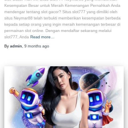
Kesempatan Besar untuk Meraih Kemenangan Pernahkah Anda
mendengar tentang slot gacor? Situs slot777 yang dimiliki oleh
situs Neymar88 telah terbukti memberikan kesempatan berbeda
kepada setiap orang yang ingin meraih kemenangan terbesar di
permainan slot online. Dengan mendaftar sekarang melalui
slot777, Anda
Read more…
By
admin
,
9 months
ago