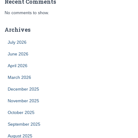
Recent Comments
No comments to show.
Archives
July 2026
June 2026
April 2026
March 2026
December 2025
November 2025
October 2025
September 2025
August 2025