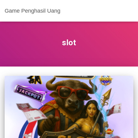
Game Penghasil Uang
slot