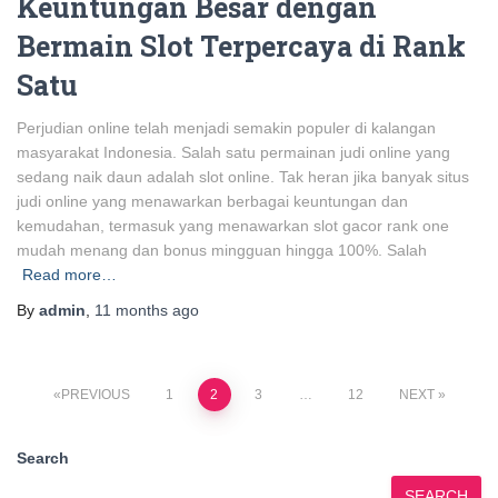
Keuntungan Besar dengan
Bermain Slot Terpercaya di Rank
Satu
Perjudian online telah menjadi semakin populer di kalangan
masyarakat Indonesia. Salah satu permainan judi online yang
sedang naik daun adalah slot online. Tak heran jika banyak situs
judi online yang menawarkan berbagai keuntungan dan
kemudahan, termasuk yang menawarkan slot gacor rank one
mudah menang dan bonus mingguan hingga 100%. Salah
Read more…
By
admin
,
11 months
ago
Posts
PREVIOUS
1
2
3
…
12
NEXT
pagination
Search
SEARCH