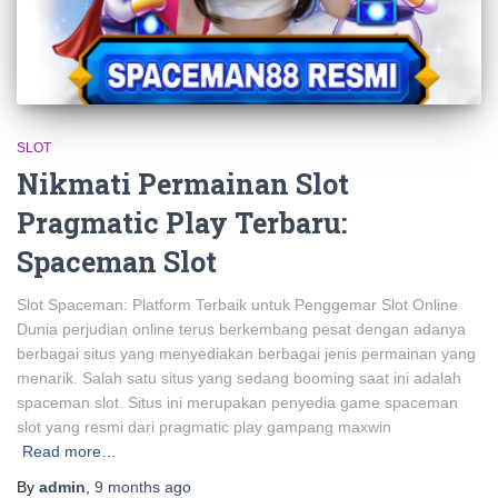
SLOT
Nikmati Permainan Slot
Pragmatic Play Terbaru:
Spaceman Slot
Slot Spaceman: Platform Terbaik untuk Penggemar Slot Online
Dunia perjudian online terus berkembang pesat dengan adanya
berbagai situs yang menyediakan berbagai jenis permainan yang
menarik. Salah satu situs yang sedang booming saat ini adalah
spaceman slot. Situs ini merupakan penyedia game spaceman
slot yang resmi dari pragmatic play gampang maxwin
Read more…
By
admin
,
9 months
ago