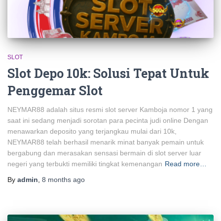
SLOT
Slot Depo 10k: Solusi Tepat Untuk
Penggemar Slot
NEYMAR88 adalah situs resmi slot server Kamboja nomor 1 yang
saat ini sedang menjadi sorotan para pecinta judi online Dengan
menawarkan deposito yang terjangkau mulai dari 10k,
NEYMAR88 telah berhasil menarik minat banyak pemain untuk
bergabung dan merasakan sensasi bermain di slot server luar
negeri yang terbukti memiliki tingkat kemenangan
Read more…
By
admin
,
8 months
ago