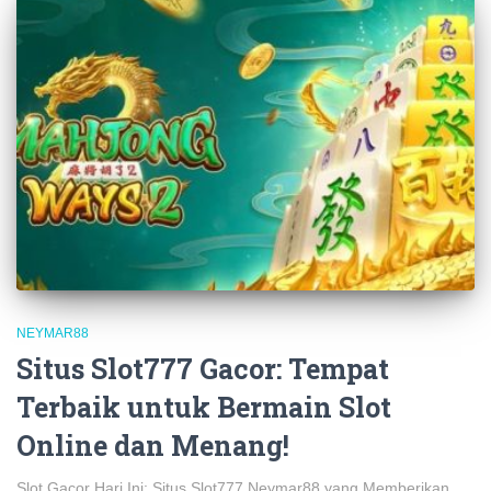
NEYMAR88
Situs Slot777 Gacor: Tempat
Terbaik untuk Bermain Slot
Online dan Menang!
Slot Gacor Hari Ini: Situs Slot777 Neymar88 yang Memberikan