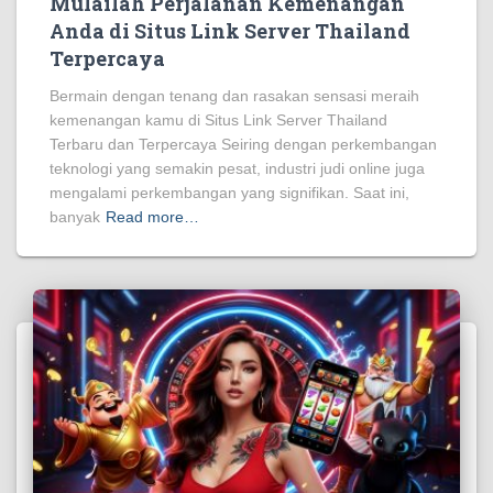
Mulailah Perjalanan Kemenangan
Anda di Situs Link Server Thailand
Terpercaya
Bermain dengan tenang dan rasakan sensasi meraih
kemenangan kamu di Situs Link Server Thailand
Terbaru dan Terpercaya Seiring dengan perkembangan
teknologi yang semakin pesat, industri judi online juga
mengalami perkembangan yang signifikan. Saat ini,
banyak
Read more…