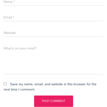
Name
*
Email
*
Website
What's on your mind?
Save my name, email, and website in this browser for the
next time I comment.