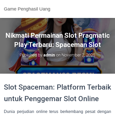
Game Penghasil Uang
Nikmati Permainan Slot Pragmatic
Play Terbaru: Spaceman Slot
Published by
admin
on
November 2, 2025
Slot Spaceman: Platform Terbaik
untuk Penggemar Slot Online
Dunia perjudian online terus berkembang pesat dengan