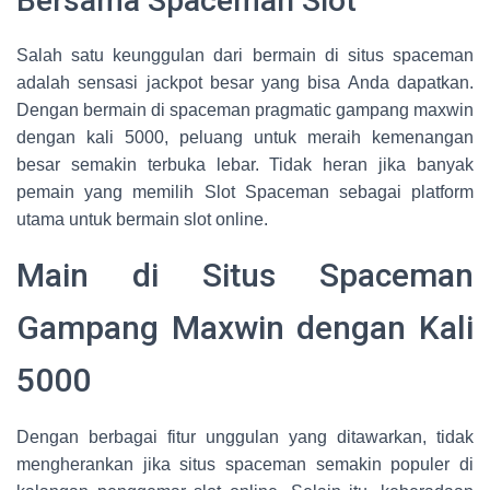
Bersama Spaceman Slot
Salah satu keunggulan dari bermain di situs spaceman
adalah sensasi jackpot besar yang bisa Anda dapatkan.
Dengan bermain di spaceman pragmatic gampang maxwin
dengan kali 5000, peluang untuk meraih kemenangan
besar semakin terbuka lebar. Tidak heran jika banyak
pemain yang memilih Slot Spaceman sebagai platform
utama untuk bermain slot online.
Main di Situs Spaceman
Gampang Maxwin dengan Kali
5000
Dengan berbagai fitur unggulan yang ditawarkan, tidak
mengherankan jika situs spaceman semakin populer di