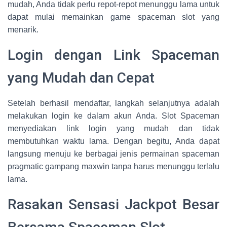
mudah, Anda tidak perlu repot-repot menunggu lama untuk
dapat mulai memainkan game spaceman slot yang
menarik.
Login dengan Link Spaceman
yang Mudah dan Cepat
Setelah berhasil mendaftar, langkah selanjutnya adalah
melakukan login ke dalam akun Anda. Slot Spaceman
menyediakan link login yang mudah dan tidak
membutuhkan waktu lama. Dengan begitu, Anda dapat
langsung menuju ke berbagai jenis permainan spaceman
pragmatic gampang maxwin tanpa harus menunggu terlalu
lama.
Rasakan Sensasi Jackpot Besar