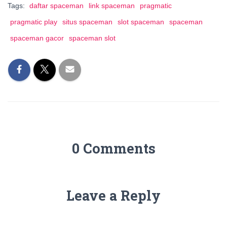
Tags:
daftar spaceman
link spaceman
pragmatic
pragmatic play
situs spaceman
slot spaceman
spaceman
spaceman gacor
spaceman slot
0 Comments
Leave a Reply