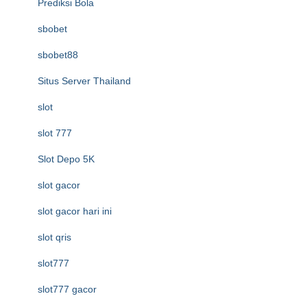
Prediksi Bola
sbobet
sbobet88
Situs Server Thailand
slot
slot 777
Slot Depo 5K
slot gacor
slot gacor hari ini
slot qris
slot777
slot777 gacor