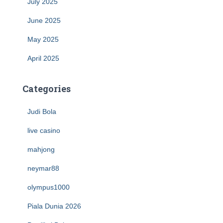
July 2025
June 2025
May 2025
April 2025
Categories
Judi Bola
live casino
mahjong
neymar88
olympus1000
Piala Dunia 2026