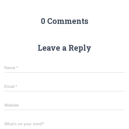
0 Comments
Leave a Reply
Name
*
Email
*
Website
What's on your mind?