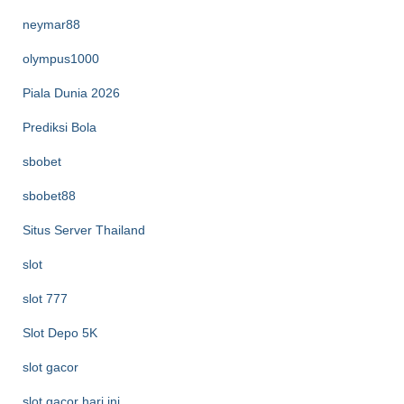
neymar88
olympus1000
Piala Dunia 2026
Prediksi Bola
sbobet
sbobet88
Situs Server Thailand
slot
slot 777
Slot Depo 5K
slot gacor
slot gacor hari ini