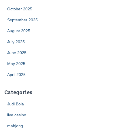
October 2025
September 2025
August 2025
July 2025
June 2025
May 2025
April 2025
Categories
Judi Bola
live casino
mahjong