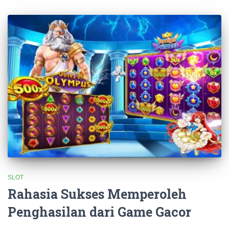
SLOT
Rahasia Sukses Memperoleh
Penghasilan dari Game Gacor