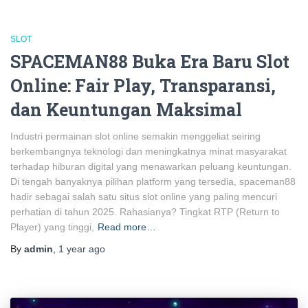
SLOT
SPACEMAN88 Buka Era Baru Slot
Online: Fair Play, Transparansi,
dan Keuntungan Maksimal
Industri permainan slot online semakin menggeliat seiring
berkembangnya teknologi dan meningkatnya minat masyarakat
terhadap hiburan digital yang menawarkan peluang keuntungan.
Di tengah banyaknya pilihan platform yang tersedia, spaceman88
hadir sebagai salah satu situs slot online yang paling mencuri
perhatian di tahun 2025. Rahasianya? Tingkat RTP (Return to
Player) yang tinggi,
Read more…
By
admin
,
1 year
ago