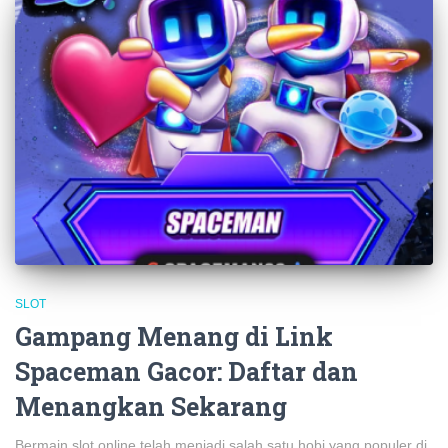
SLOT
Gampang Menang di Link
Spaceman Gacor: Daftar dan
Menangkan Sekarang
Bermain slot online telah menjadi salah satu hobi yang populer di