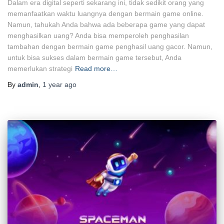
Dalam era digital seperti sekarang ini, tidak sedikit orang yang
memanfaatkan waktu luangnya dengan bermain game online.
Namun, tahukah Anda bahwa ada beberapa game yang dapat
menghasilkan uang? Anda bisa memperoleh penghasilan
tambahan dengan bermain game penghasil uang gacor. Namun,
untuk bisa sukses dalam bermain game tersebut, Anda
memerlukan strategi
Read more…
By
admin
,
1 year
ago