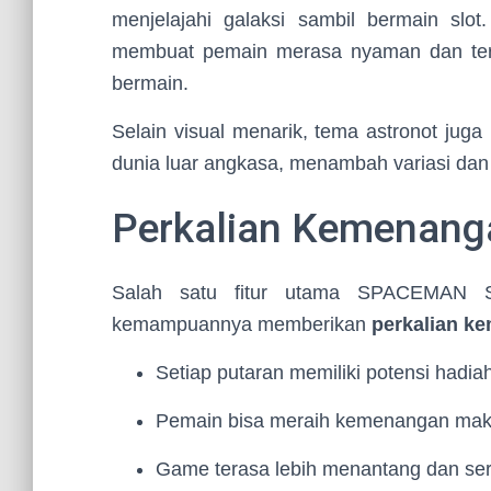
menjelajahi galaksi sambil bermain slot
membuat pemain merasa nyaman dan terh
bermain.
Selain visual menarik, tema astronot jug
dunia luar angkasa, menambah variasi dan
Perkalian Kemenang
Salah satu fitur utama SPACEMAN 
kemampuannya memberikan
perkalian k
Setiap putaran memiliki potensi hadia
Pemain bisa meraih kemenangan maksi
Game terasa lebih menantang dan ser