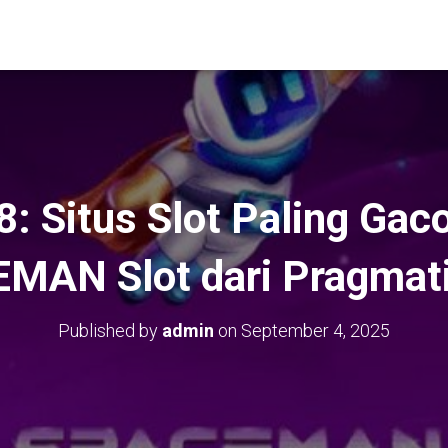
 Situs Slot Paling Gaco
MAN Slot dari Pragmati
Published by
admin
on
September 4, 2025