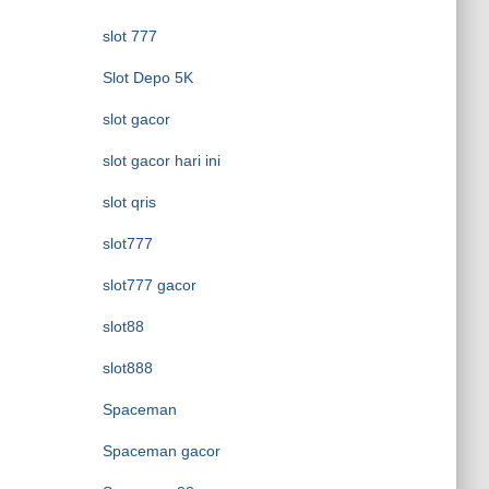
slot 777
Slot Depo 5K
slot gacor
slot gacor hari ini
slot qris
slot777
slot777 gacor
slot88
slot888
Spaceman
Spaceman gacor