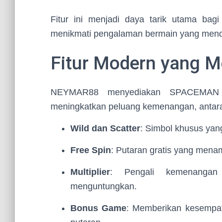
Fitur ini menjadi daya tarik utama ba
menikmati pengalaman bermain yang men
Fitur Modern yang 
NEYMAR88 menyediakan SPACEMAN 
meningkatkan peluang kemenangan, antara 
Wild dan Scatter
: Simbol khusus yan
Free Spin
: Putaran gratis yang men
Multiplier
: Pengali kemenangan
menguntungkan.
Bonus Game
: Memberikan kesempat