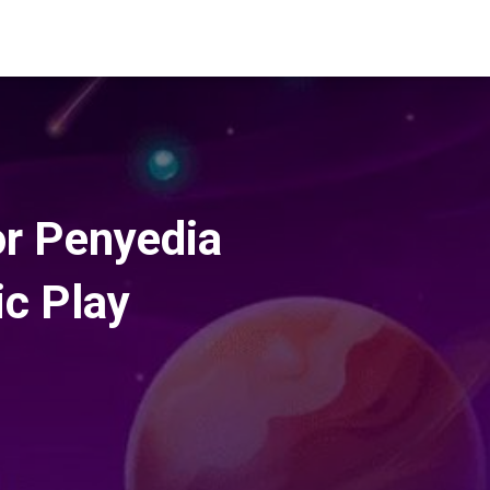
r Penyedia
c Play