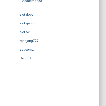
Spaceman88
slot depo
slot gacor
slot 5k
mahjong777
spaceman
depo 5k