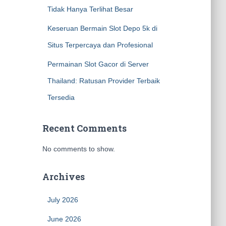
Tidak Hanya Terlihat Besar
Keseruan Bermain Slot Depo 5k di
Situs Terpercaya dan Profesional
Permainan Slot Gacor di Server
Thailand: Ratusan Provider Terbaik
Tersedia
Recent Comments
No comments to show.
Archives
July 2026
June 2026