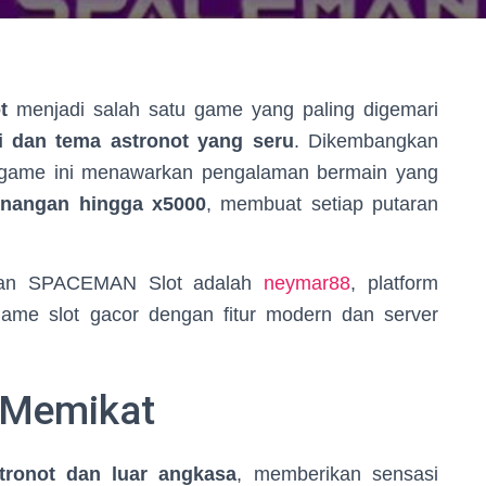
t
menjadi salah satu game yang paling digemari
i dan tema astronot yang seru
. Dikembangkan
 game ini menawarkan pengalaman bermain yang
enangan hingga x5000
, membuat setiap putaran
iakan SPACEMAN Slot adalah
neymar88
, platform
ame slot gacor dengan fitur modern dan server
 Memikat
tronot dan luar angkasa
, memberikan sensasi