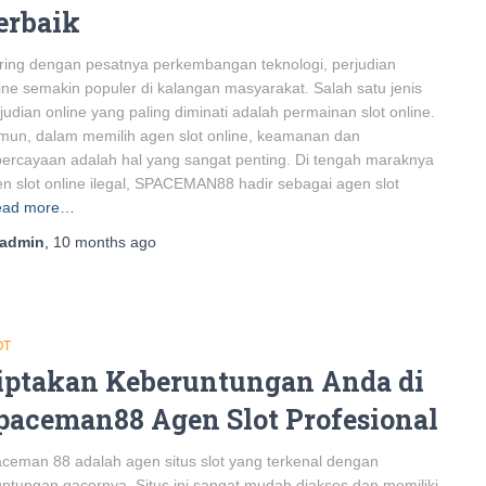
erbaik
ring dengan pesatnya perkembangan teknologi, perjudian
ine semakin populer di kalangan masyarakat. Salah satu jenis
judian online yang paling diminati adalah permainan slot online.
un, dalam memilih agen slot online, keamanan dan
ercayaan adalah hal yang sangat penting. Di tengah maraknya
n slot online ilegal, SPACEMAN88 hadir sebagai agen slot
ead more…
admin
,
10 months
ago
OT
iptakan Keberuntungan Anda di
paceman88 Agen Slot Profesional
ceman 88 adalah agen situs slot yang terkenal dengan
ntungan gacornya. Situs ini sangat mudah diakses dan memiliki