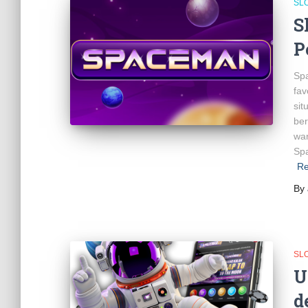
SL
S
P
Spa
fav
sit
ber
war
Spa
R
By
SL
U
d