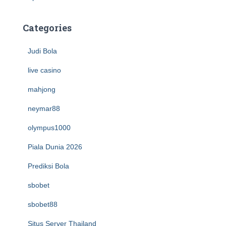
Categories
Judi Bola
live casino
mahjong
neymar88
olympus1000
Piala Dunia 2026
Prediksi Bola
sbobet
sbobet88
Situs Server Thailand