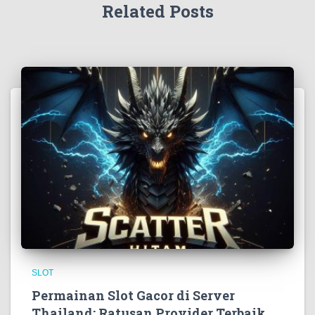
Related Posts
SLOT
Permainan Slot Gacor di Server
Thailand: Ratusan Provider Terbaik