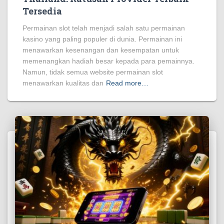
Tersedia
Permainan slot telah menjadi salah satu permainan
kasino yang paling populer di dunia. Permainan ini
menawarkan kesenangan dan kesempatan untuk
memenangkan hadiah besar kepada para pemainnya.
Namun, tidak semua website permainan slot
menawarkan kualitas dan
Read more…