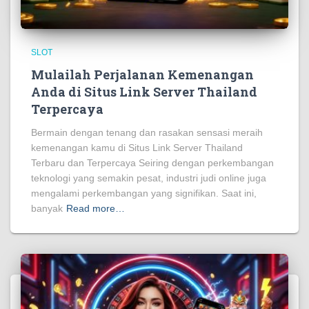
SLOT
Mulailah Perjalanan Kemenangan
Anda di Situs Link Server Thailand
Terpercaya
Bermain dengan tenang dan rasakan sensasi meraih
kemenangan kamu di Situs Link Server Thailand
Terbaru dan Terpercaya Seiring dengan perkembangan
teknologi yang semakin pesat, industri judi online juga
mengalami perkembangan yang signifikan. Saat ini,
banyak
Read more…