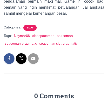
pengalaman bermain maksimal. Game ini cocok bagi
pemain yang ingin menikmati petualangan luar angkasa
sambil mengejar kemenangan besar.
Categories:
SLOT
Tags:
Neymar88
slot spaceman
spaceman
spaceman pragmatic
spaceman slot pragmatic
0 Comments